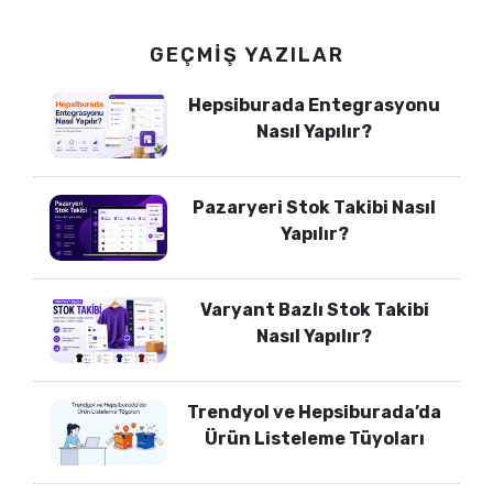
GEÇMIŞ YAZILAR
Hepsiburada Entegrasyonu
Nasıl Yapılır?
Pazaryeri Stok Takibi Nasıl
Yapılır?
Varyant Bazlı Stok Takibi
Nasıl Yapılır?
Trendyol ve Hepsiburada’da
Ürün Listeleme Tüyoları