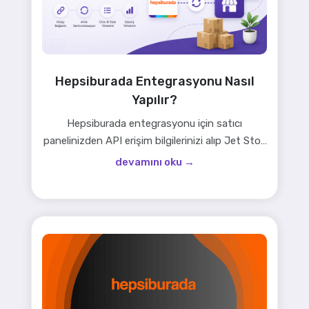
Hepsiburada Entegrasyonu Nasıl
Yapılır?
Hepsiburada entegrasyonu için satıcı
panelinizden API erişim bilgilerinizi alıp Jet Stok
paneline girmeniz yeterli. Bağlantı kurulduktan
devamını oku →
sonra ürünleriniz otomatik çekilir; stok, fiyat,
sipariş ve faturalarınız tek panel…