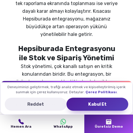
tek raporlama ekranında toplanması ise veriye
dayalı karar almayı kolaylaştırır. Kısacası
Hepsiburada entegrasyonu, mağazanız
büyüdükçe artan operasyon yükünü
yönetilebilir hale getirir.
Hepsiburada Entegrasyonu
ile Stok ve Sipariş Yönetimi
Stok yönetimi, çok kanallı satışın en kritik
konularından biridir. Bu entegrasyon, bir
üründen satış gerçekleştiğinde stok miktarını
Deneyiminizi geliştirmek, trafiği analiz etmek ve kişiselleştirilmiş içerik
tüm bağlı kanallarda eş zamanlı günceller.
sunmak için çerez kullanıyoruz. Detaylar:
Çerez Politikası
.
Böylece aynı ürünü hem Hepsiburada'da hem
Reddet
Kabul Et
başka bir pazaryerinde satışa sunduğunuzda,
stok tükendiğinde tüm kanallarda otomatik
güncellenir ve fazla satış (overselling) sorunu
Hemen Ara
WhatsApp
Ücretsiz Demo
yaşanmaz. Sipariş tarafında ise