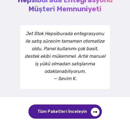
Müşteri Memnuniyeti
Heps
t Stok
Jet Stok Hepsiburada entegrasyonu
enteg
oranda
ile satış sürecim tamamen otomatize
işleri
hatasız
oldu. Panel kullanımı çok basit,
otom
aniyeler
destek ekibi mükemmel. Artık manuel
günc
l bir
iş yükü olmadan satışlarıma
ka
odaklanabiliyorum.
—
Sevim K.
Tüm Paketleri İnceleyin