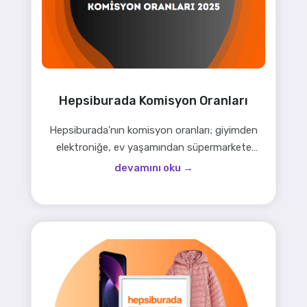
Hepsiburada Komisyon Oranları
Hepsiburada'nın komisyon oranları; giyimden
elektroniğe, ev yaşamından süpermarkete
değişir. Jet Stok ile ürün komisyonlarını doğru
devamını oku →
hesaplayıp satış stratejinizi güçlendirin.
Lojistikten pazarlamaya her adımı optimize ed…