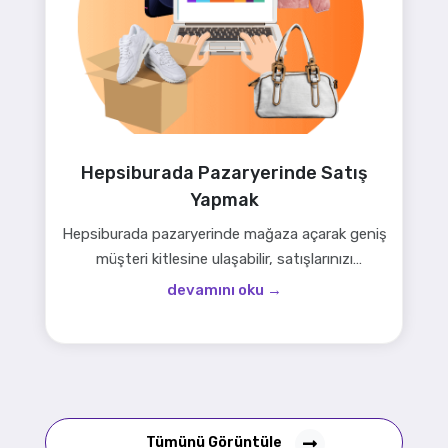
Hepsiburada Pazaryerinde Satış
Yapmak
Hepsiburada pazaryerinde mağaza açarak geniş
müşteri kitlesine ulaşabilir, satışlarınızı
artırabilirsiniz. Jet Stok entegrasyonu
devamını oku →
sayesinde sipariş, stok ve fiyat yönetimi
kolayca yapılır, satış süreçleriniz otomatikleşir…
Tümünü Görüntüle