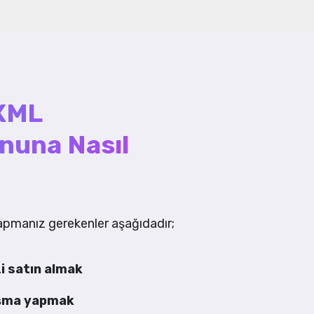
 XML
nuna Nasıl
pmanız gerekenler aşağıdadır;
i satın almak
laşma yapmak