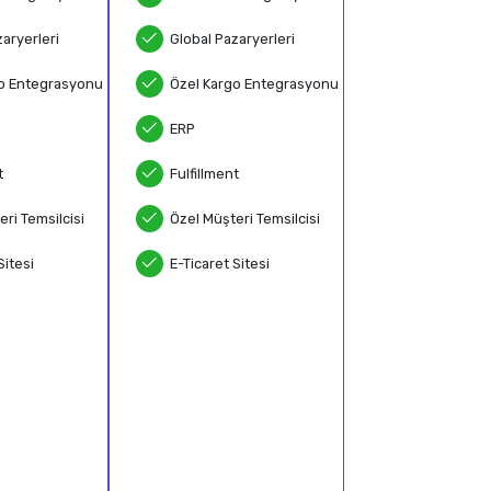
aryerleri
Global Pazaryerleri
o Entegrasyonu
Özel Kargo Entegrasyonu
ERP
t
Fulfillment
ri Temsilcisi
Özel Müşteri Temsilcisi
Sitesi
E-Ticaret Sitesi