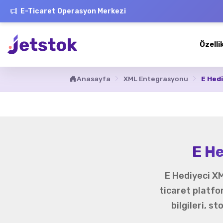
E-Ticaret Operasyon Merkezi
Özelli
Anasayfa
XML Entegrasyonu
E Hed
E H
E Hediyeci XM
ticaret platfo
bilgileri, s