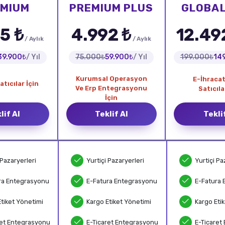
EMIUM
PREMIUM PLUS
GLOBAL
5 ₺
4.992 ₺
12.49
/ Aylık
/ Aylık
39.900₺
/ Yıl
75.000₺
59.900₺
/ Yıl
199.000₺
14
Kurumsal Operasyon
E-İhraca
atıcılar İçin
Ve Erp Entegrasyonu
Satıcıla
İçin
lif Al
Teklif Al
Tekli
 Pazaryerleri
Yurtiçi Pazaryerleri
Yurtiçi Pa
ra Entegrasyonu
E-Fatura Entegrasyonu
E-Fatura 
Etiket Yönetimi
Kargo Etiket Yönetimi
Kargo Eti
ret Entegrasyonu
E-Ticaret Entegrasyonu
E-Ticaret