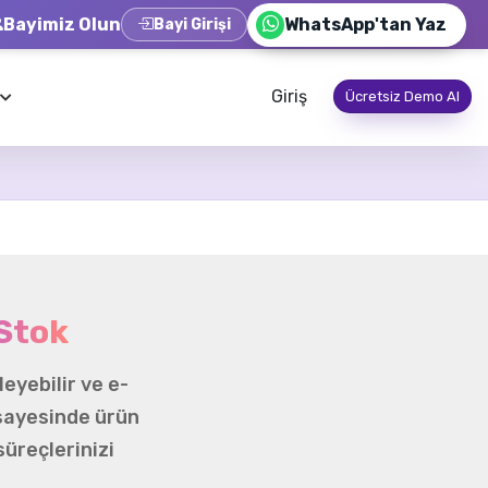
Bayimiz Olun
WhatsApp'tan Yaz
Bayi Girişi
Giriş
Ücretsiz Demo Al
Stok
eyebilir ve e-
 sayesinde ürün
süreçlerinizi