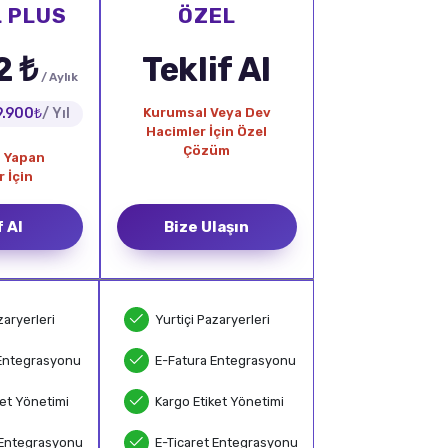
 PLUS
ÖZEL
2 ₺
Teklif Al
/ Aylık
9.900₺
/ Yıl
Kurumsal Veya Dev
Hacimler İçin Özel
Çözüm
t Yapan
r İçin
f Al
Bize Ulaşın
zaryerleri
Yurtiçi Pazaryerleri
Entegrasyonu
E-Fatura Entegrasyonu
ket Yönetimi
Kargo Etiket Yönetimi
 Entegrasyonu
E-Ticaret Entegrasyonu