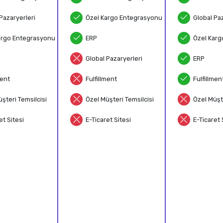
Pazaryerleri
Özel Kargo Entegrasyonu
Global Paz
argo Entegrasyonu
ERP
Özel Karg
Global Pazaryerleri
ERP
ment
Fulfillment
Fulfillmen
şteri Temsilcisi
Özel Müşteri Temsilcisi
Özel Müşte
et Sitesi
E-Ticaret Sitesi
E-Ticaret 