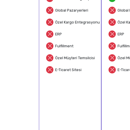
Global Pazaryerleri
Global 
Özel Kargo Entegrasyonu
Özel K
ERP
ERP
Fulfillment
Fulfill
Özel Müşteri Temsilcisi
Özel Mü
E-Ticaret Sitesi
E-Ticar