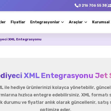
|
0 216 706 55 38
kler
Fiyatlar
Entegrasyonlar
Araçlar
Kurumsal
iyeci XML Entegrasyonu
ediyeci XML Entegrasyonu Jet 
L ile hediye ürünlerinizi kolayca yönetebilir, güncell
rmlarına hızlıca entegre edebilirsiniz. XML formatı
tok durumu ve fiyatlar anlık olarak güncellenir, satış 
optimize eder.