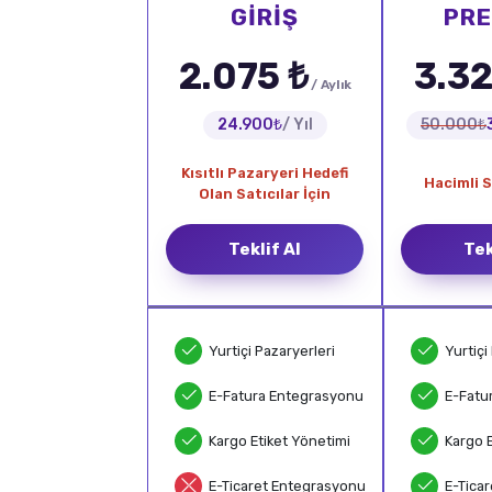
GİRİŞ
PR
2.075 ₺
3.32
/ Aylık
24.900₺
/ Yıl
50.000₺
Kısıtlı Pazaryeri Hedefi
Hacimli S
Olan Satıcılar İçin
Teklif Al
Tek
Yurtiçi Pazaryerleri
Yurtiçi
E-Fatura Entegrasyonu
E-Fatu
Kargo Etiket Yönetimi
Kargo 
E-Ticaret Entegrasyonu
E-Tica