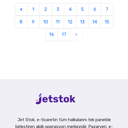
1
2
3
4
5
6
7
8
9
10
11
12
13
14
15
16
17
Jet Stok, e-ticaretin tüm halkalarını tek panelde
birleştiren akıllı operasyon merkezidir. Pazaryeri, e-