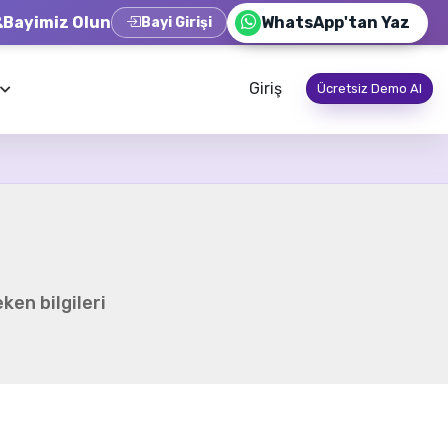
Bayimiz Olun
WhatsApp'tan Yaz
Bayi Girişi
Giriş
Ücretsiz Demo Al
ken bilgileri