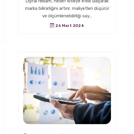
Dijital reklam, hedef kitleye etkili ulaşarak
marka bilinirliğini artırır, maliyetleri düşürür
ve ölçümlenebilirliği say...
26 Mart 2024