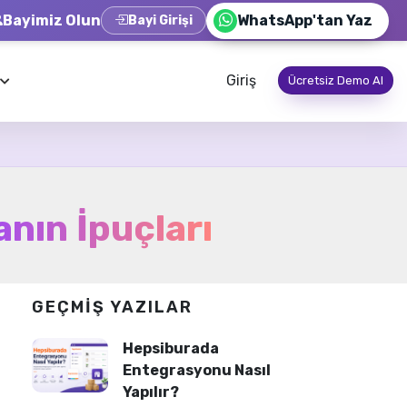
Bayimiz Olun
WhatsApp'tan Yaz
Bayi Girişi
Giriş
Ücretsiz Demo Al
nın İpuçları
GEÇMIŞ YAZILAR
Hepsiburada
Entegrasyonu Nasıl
Yapılır?