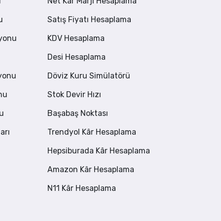
u
Net Kâr Marjı Hesaplama
u
Satış Fiyatı Hesaplama
syonu
KDV Hesaplama
Desi Hesaplama
syonu
Döviz Kuru Simülatörü
nu
Stok Devir Hızı
u
Başabaş Noktası
arı
Trendyol Kâr Hesaplama
Hepsiburada Kâr Hesaplama
Amazon Kâr Hesaplama
N11 Kâr Hesaplama