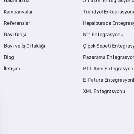
Hakkımızda
Amazon Entegrasyon
Kampanyalar
Trendyol Entegrasyon
Referanslar
Hepsiburada Entegra
Bayi Girişi
N11 Entegrasyonu
Bayi ve İş Ortaklığı
Çiçek Sepeti Entegra
Blog
Pazarama Entegrasyo
İletişim
PTT Avm Entegrasyon
E-Fatura Entegrasyonl
XML Entegrasyonu