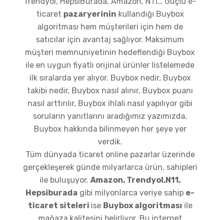
Trendyol, HepsiBurada, Amazon, N11… Güçlü e-
ticaret
pazaryerinin
kullandığı Buybox
algoritması hem müşterileri için hem de
satıcılar için avantaj sağlıyor. Maksimum
müşteri memnuniyetinin hedeflendiği Buybox
ile en uygun fiyatlı orijinal ürünler listelemede
ilk sıralarda yer alıyor. Buybox nedir, Buybox
takibi nedir, Buybox nasıl alınır, Buybox puanı
nasıl arttırılır, Buybox ihlali nasıl yapılıyor gibi
soruların yanıtlarını aradığımız yazımızda,
Buybox hakkında bilinmeyen her şeye yer
verdik.
Tüm dünyada ticaret online pazarlar üzerinde
gerçekleşerek günde milyarlarca ürün, sahipleri
ile buluşuyor.
Amazon, Trendyol,N11,
Hepsiburada
gibi milyonlarca veriye sahip
e-
ticaret siteleri
ise
Buybox algoritması
ile
mağaza kalitesini belirliyor. Bu internet