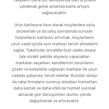
rakiplerin daha üst seviyesinde olan ürünlere
yönelmek genel anlamda kalite artışını
sağlayacaktır.
Ürün kalitesine ilave olarak müşterilere satış
öncesinde ya da satış sonrasında sunulan
hizmetlerin kalitesini artırmak, müşterilerin
uzun vade içinde aynı markayı tercih etmelerini
sağlar. Tüketiciler öncelikle fiyat odaklı olsalar
bile sürekli şekilde alışveriş yapacakları
markaları seçerken, kendilerinin sorunlarını
çözen ve kolaylıklar sağlayan markalar ile uzun
vadede çalışmayı tercih ederler. Bundan dolayı
da rakip firmaların sunmuş oldukları hizmetten
daha kaliteli ve daha etkili bir hizmet sunmak
alınacak geri dönüşümleri olumlu yönde
değiştirecek ve artıracaktır.