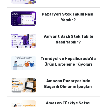
Pazaryeri Stok Takibi Nasıl
Yapılır?
Varyant Bazlı Stok Takibi
Nasıl Yapılır?
Trendyol ve Hepsiburada’da
Ürün Listeleme Tüyoları
Amazon Pazaryerinde
Başarılı Olmanın İpuçları
Amazon Türkiye Satıcı