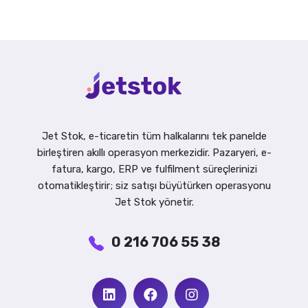
Jet Stok, e-ticaretin tüm halkalarını tek panelde
birleştiren akıllı operasyon merkezidir. Pazaryeri, e-
fatura, kargo, ERP ve fulfilment süreçlerinizi
otomatikleştirir; siz satışı büyütürken operasyonu
Jet Stok yönetir.
0 216 706 55 38