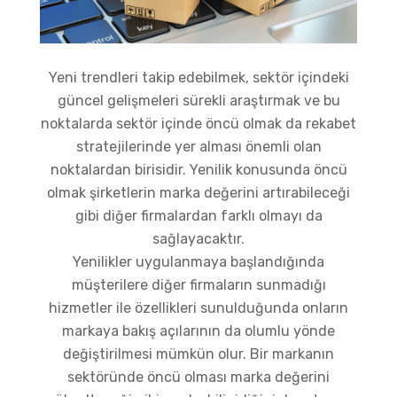
Yeni trendleri takip edebilmek, sektör içindeki
güncel gelişmeleri sürekli araştırmak ve bu
noktalarda sektör içinde öncü olmak da rekabet
stratejilerinde yer alması önemli olan
noktalardan birisidir. Yenilik konusunda öncü
olmak şirketlerin marka değerini artırabileceği
gibi diğer firmalardan farklı olmayı da
sağlayacaktır.
Yenilikler uygulanmaya başlandığında
müşterilere diğer firmaların sunmadığı
hizmetler ile özellikleri sunulduğunda onların
markaya bakış açılarının da olumlu yönde
değiştirilmesi mümkün olur. Bir markanın
sektöründe öncü olması marka değerini