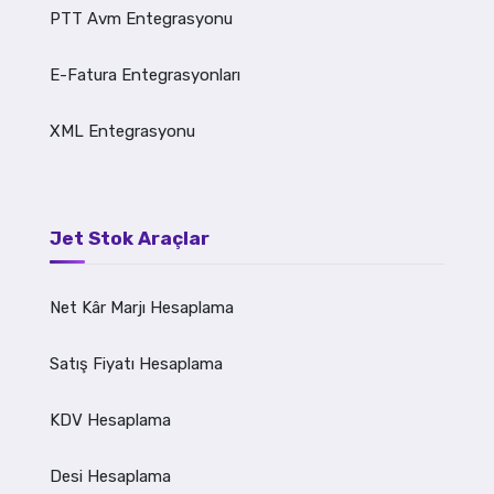
PTT Avm Entegrasyonu
E-Fatura Entegrasyonları
XML Entegrasyonu
Jet Stok Araçlar
Net Kâr Marjı Hesaplama
Satış Fiyatı Hesaplama
KDV Hesaplama
Desi Hesaplama