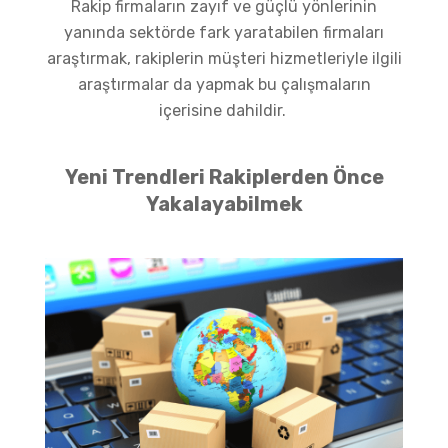
Rakip firmaların zayıf ve güçlü yönlerinin
yanında sektörde fark yaratabilen firmaları
araştırmak, rakiplerin müşteri hizmetleriyle ilgili
araştırmalar da yapmak bu çalışmaların
içerisine dahildir.
Yeni Trendleri Rakiplerden Önce
Yakalayabilmek