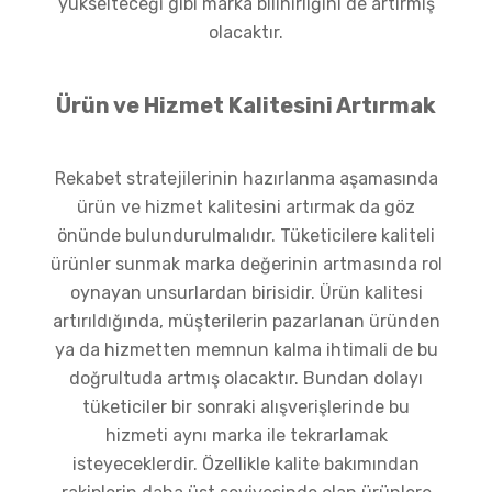
yükselteceği gibi marka bilinirliğini de artırmış
olacaktır.
Ürün ve Hizmet Kalitesini Artırmak
Rekabet stratejilerinin hazırlanma aşamasında
ürün ve hizmet kalitesini artırmak da göz
önünde bulundurulmalıdır. Tüketicilere kaliteli
ürünler sunmak marka değerinin artmasında rol
oynayan unsurlardan birisidir. Ürün kalitesi
artırıldığında, müşterilerin pazarlanan üründen
ya da hizmetten memnun kalma ihtimali de bu
doğrultuda artmış olacaktır. Bundan dolayı
tüketiciler bir sonraki alışverişlerinde bu
hizmeti aynı marka ile tekrarlamak
isteyeceklerdir. Özellikle kalite bakımından