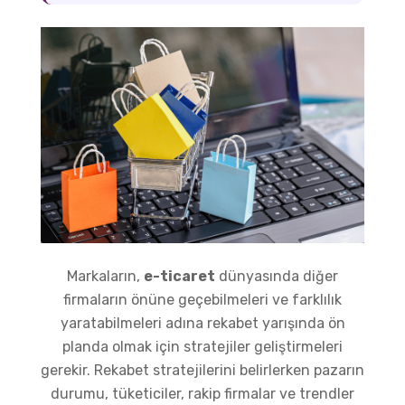
Markaların,
e-ticaret
dünyasında diğer
firmaların önüne geçebilmeleri ve farklılık
yaratabilmeleri adına rekabet yarışında ön
planda olmak için stratejiler geliştirmeleri
gerekir. Rekabet stratejilerini belirlerken pazarın
durumu, tüketiciler, rakip firmalar ve trendler