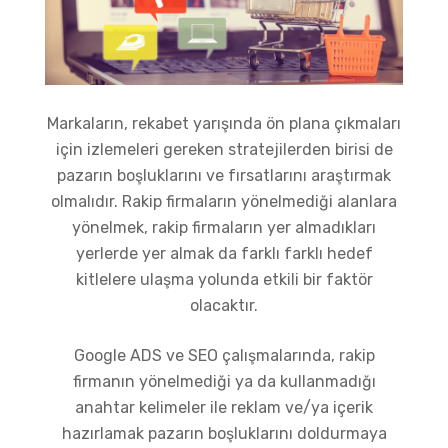
Markaların, rekabet yarışında ön plana çıkmaları
için izlemeleri gereken stratejilerden birisi de
pazarın boşluklarını ve fırsatlarını araştırmak
olmalıdır. Rakip firmaların yönelmediği alanlara
yönelmek, rakip firmaların yer almadıkları
yerlerde yer almak da farklı farklı hedef
kitlelere ulaşma yolunda etkili bir faktör
olacaktır.
Google ADS ve SEO çalışmalarında, rakip
firmanın yönelmediği ya da kullanmadığı
anahtar kelimeler ile reklam ve/ya içerik
hazırlamak pazarın boşluklarını doldurmaya