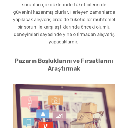
sorunları çözdüklerinde tüketicilerin de
güvenini kazanmış olurlar. İlerleyen zamanlarda
yapılacak alışverişlerde de tüketiciler muhtemel
bir sorun ile karşılaştıklarında önceki olumlu
deneyimleri sayesinde yine o firmadan alışveriş
yapacaklardır.
Pazarın Boşluklarını ve Fırsatlarını
Araştırmak