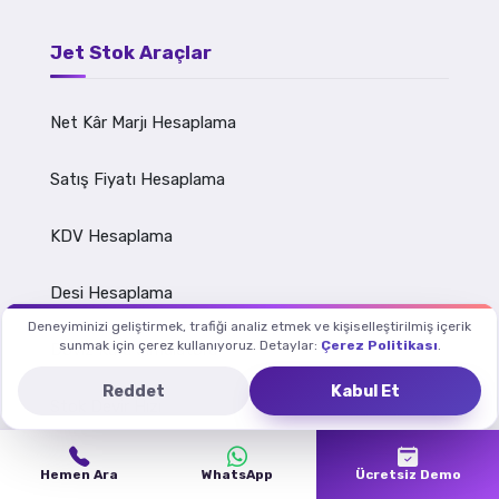
Jet Stok Araçlar
Net Kâr Marjı Hesaplama
Satış Fiyatı Hesaplama
KDV Hesaplama
Desi Hesaplama
Deneyiminizi geliştirmek, trafiği analiz etmek ve kişiselleştirilmiş içerik
sunmak için çerez kullanıyoruz. Detaylar:
Çerez Politikası
.
Döviz Kuru Simülatörü
Reddet
Kabul Et
Stok Devir Hızı
Başabaş Noktası
Hemen Ara
WhatsApp
Ücretsiz Demo