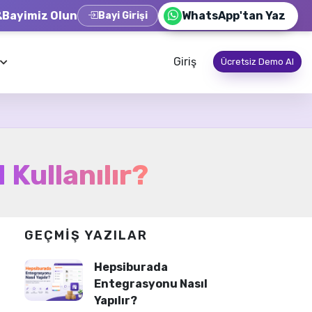
Bayimiz Olun
WhatsApp'tan Yaz
Bayi Girişi
Giriş
Ücretsiz Demo Al
 Kullanılır?
GEÇMIŞ YAZILAR
Hepsiburada
Entegrasyonu Nasıl
Yapılır?