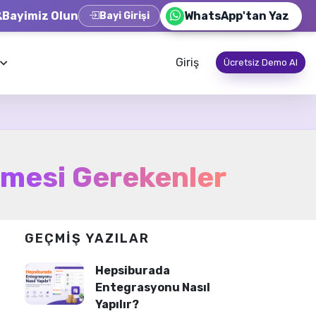
Bayimiz Olun
WhatsApp'tan Yaz
Bayi Girişi
Giriş
Ücretsiz Demo Al
lmesi Gerekenler
GEÇMIŞ YAZILAR
Hepsiburada
Entegrasyonu Nasıl
Yapılır?