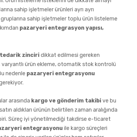
. Ürün listeleme isteklerini de dikkate almayı
rına sahip işletmeler ürünleri ayrı ayrı
gruplarına sahip işletmeler toplu ürün listeleme
bakımdan
pazaryeri entegrasyon
yapısı,
edarik zinciri
dikkat edilmesi gereken
, varyantlı ürün ekleme, otomatik stok kontrolü
 Bu nedenle
pazaryeri entegrasyonu
gerekiyor.
ular arasında
kargo ve gönderim takibi
ve bu
n satın aldıkları ürünün belirtilen zaman aralığında
iri. Süreç iyi yönetilmediği takdirse e-ticaret
azaryeri entegrasyonu
ile kargo süreçleri