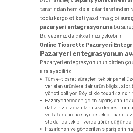
otomatikleşir.
Sipariş yönetim ekran
tarafından hem de alıcılar tarafından ra
toplu kargo etiketi yazdırma gibi sür
pazaryeri entegrasyonuna
bu süreç
Bu yazımız da dikkatinizi çekebilir:
Online Ticarette Pazaryeri Enteg
Pazaryeri entegrasyonun ava
Pazaryeri entegrasyonunun birden çok ö
sıralayabiliriz:
Tüm e-ticaret süreçleri tek bir panel üz
yer alan ürünlere dair ürün bilgisi, stok
yönetilebiliyor. Böylelikle tedarik zinci
Pazaryerlerinden gelen siparişlerin tek
daha hızlı tamamlanması demek. Tüm paz
ve faturaları bu sayede tek bir panel üz
stoklar da tek bir yerde göründüğünden
Hazırlanan ve gönderilen siparişlerin ha