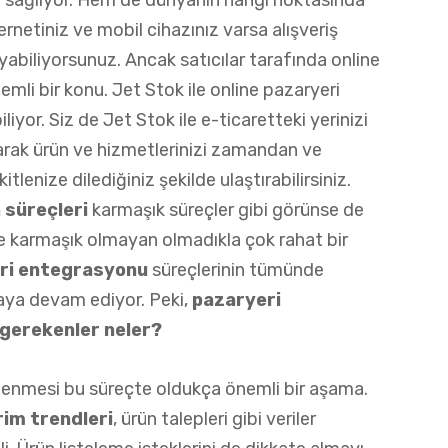
t sağlıyor. Hem de dünyanın hangi noktasında
rnetiniz ve mobil cihazınız varsa alışveriş
abiliyorsunuz. Ancak satıcılar tarafında online
li bir konu. Jet Stok ile online pazaryeri
liyor. Siz de Jet Stok ile e-ticaretteki yerinizi
arak ürün ve hizmetlerinizi zamandan ve
lenize dilediğiniz şekilde ulaştırabilirsiniz.
 süreçleri
karmaşık süreçler gibi görünse de
de karmaşık olmayan olmadıkla çok rahat bir
ri
entegrasyonu
süreçlerinin tümünde
aya devam ediyor. Peki,
pazaryeri
gerekenler neler?
irlenmesi bu süreçte oldukça önemli bir aşama.
im trendleri
, ürün talepleri gibi veriler