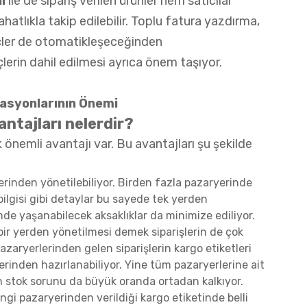
ı
ile de sipariş verilen ürünler hem satıcılar
hatlıkla takip edilebilir. Toplu fatura yazdırma,
eçler de otomatikleşeceğinden
lerin dahil edilmesi ayrıca önem taşıyor.
rasyonlarının Önemi
ntajları nelerdir?
nemli avantajı var. Bu avantajları şu şekilde
erinden yönetilebiliyor. Birden fazla pazaryerinde
 bilgisi gibi detaylar bu sayede tek yerden
rinde yaşanabilecek aksaklıklar da minimize ediliyor.
 bir yerden yönetilmesi demek siparişlerin de çok
aryerlerinden gelen siparişlerin kargo etiketleri
erinden hazırlanabiliyor. Yine tüm pazaryerlerine ait
 stok sorunu da büyük oranda ortadan kalkıyor.
ngi pazaryerinden verildiği kargo etiketinde belli