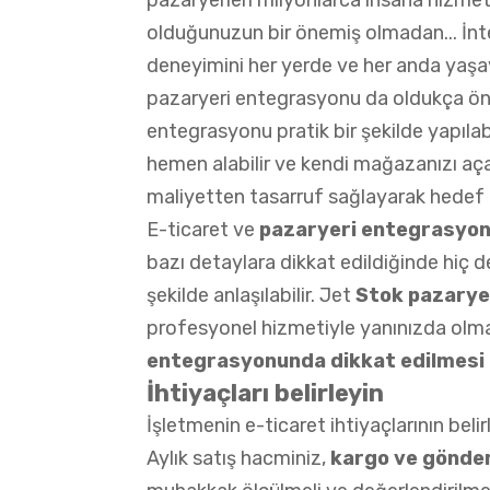
pazaryerleri milyonlarca insana hizme
olduğunuzun bir önemiş olmadan... İnte
deneyimini her yerde ve her anda yaşay
pazaryeri entegrasyonu da oldukça önem
entegrasyonu pratik bir şekilde yapılabi
hemen alabilir ve kendi mağazanızı aç
maliyetten tasarruf sağlayarak hedef kit
E-ticaret ve
pazaryeri entegrasyon
bazı detaylara dikkat edildiğinde hiç 
şekilde anlaşılabilir. Jet
Stok
pazarye
profesyonel hizmetiyle yanınızda olm
entegrasyonunda dikkat edilmesi 
İhtiyaçları belirleyin
İşletmenin e-ticaret ihtiyaçlarının bel
Aylık satış hacminiz,
kargo ve gönder