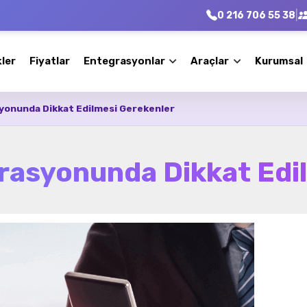
|
0 216 706 55 38
kler
Fiyatlar
Entegrasyonlar
Araçlar
Kurumsal
yonunda Dikkat Edilmesi Gerekenler
rasyonunda Dikkat Edi