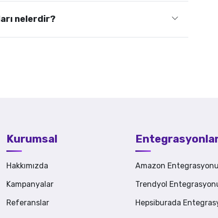
rı nelerdir?
Kurumsal
Entegrasyonla
Hakkımızda
Amazon Entegrasyon
Kampanyalar
Trendyol Entegrasyon
Referanslar
Hepsiburada Entegra