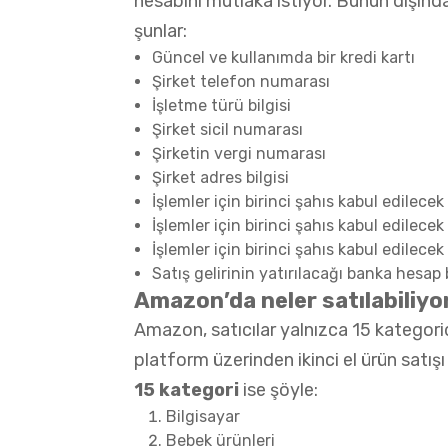
hesabını mutlaka istiyor. Bunun dışınd
şunlar:
Güncel ve kullanımda bir kredi kartı
Şirket telefon numarası
İşletme türü bilgisi
Şirket sicil numarası
Şirketin vergi numarası
Şirket adres bilgisi
İşlemler için birinci şahıs kabul edilecek k
İşlemler için birinci şahıs kabul edilece
İşlemler için birinci şahıs kabul edilec
Satış gelirinin yatırılacağı banka hesap b
Amazon’da neler satılabiliyo
Amazon, satıcılar yalnızca 15 kategor
platform üzerinden ikinci el ürün satış
15 kategori
ise şöyle:
Bilgisayar
Bebek ürünleri