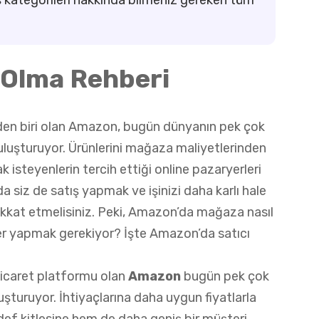
 Olma Rehberi
nden biri olan Amazon, bugün dünyanın pek çok
ı buluşturuyor. Ürünlerini mağaza maliyetlerinden
isteyenlerin tercih ettiği online pazaryerleri
a siz de satış yapmak ve işinizi daha karlı hale
ikkat etmelisiniz. Peki, Amazon’da mağaza nasıl
ler yapmak gerekiyor? İşte Amazon’da satıcı
ticaret platformu olan
Amazon
bugün pek çok
uluşturuyor. İhtiyaçlarına daha uygun fiyatlarla
def kitlesine hem de daha geniş bir müşteri