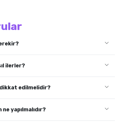
rular
erekir?
 ilerler?
dikkat edilmelidir?
n ne yapılmalıdır?