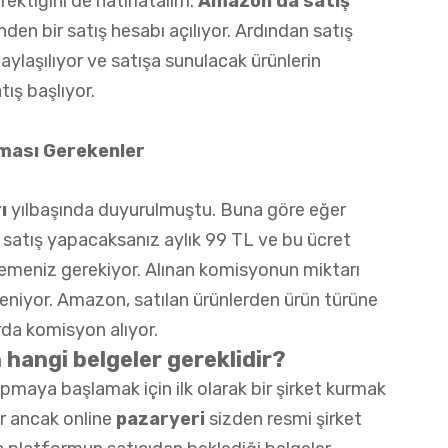
ektiğini de hatırlatalım.
Amazon’da satış
nden bir satış hesabı açılıyor. Ardından satış
aylaşılıyor ve satışa sunulacak ürünlerin
tış başlıyor.
lması Gerekenler
ı
yılbaşında duyurulmuştu. Buna göre eğer
satış yapacaksanız aylık 99 TL ve bu ücret
emeniz gerekiyor. Alınan komisyonun miktarı
rleniyor. Amazon, satılan ürünlerden ürün türüne
rda komisyon alıyor.
hangi belgeler gereklidir?
aya başlamak için ilk olarak bir şirket kurmak
or ancak online
pazaryeri
sizden resmi şirket