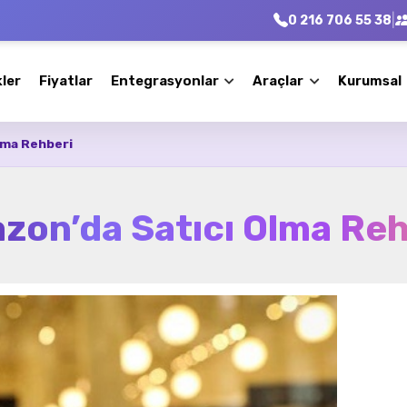
|
0 216 706 55 38
kler
Fiyatlar
Entegrasyonlar
Araçlar
Kurumsal
lma Rehberi
zon’da Satıcı Olma Reh