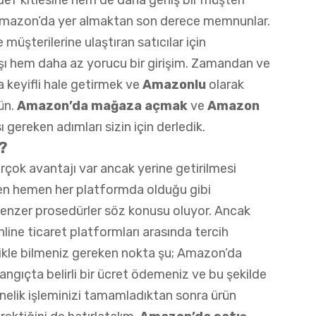
 Amazon’da yer almaktan son derece memnunlar.
 müşterilerine ulaştıran satıcılar için
ı hem daha az yorucu bir girişim. Zamandan ve
a keyifli hale getirmek ve
Amazonlu
olarak
ün.
Amazon’da mağaza açmak
ve
Amazon
ı gereken adımları sizin için derledik.
r?
birçok avantajı var ancak yerine getirilmesi
men hemen her platformda olduğu gibi
benzer prosedürler söz konusu oluyor. Ancak
line ticaret platformları arasında tercih
delikle bilmeniz gereken nokta şu; Amazon’da
ngıçta belirli bir ücret ödemeniz ve bu şekilde
elik işleminizi tamamladıktan sonra ürün