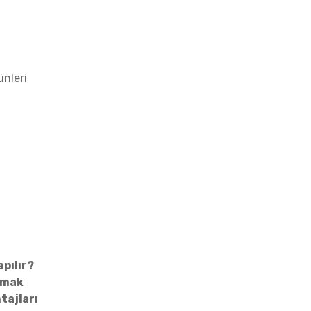
ünleri
pılır?
pmak
tajları