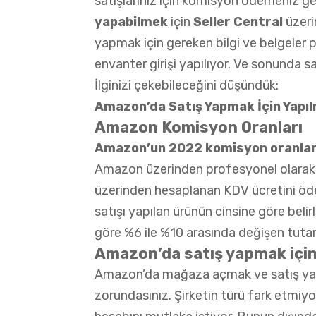
satışlarınız için komisyon ödemeniz ger
yapabilmek
için
Seller Central
üzeri
yapmak için gereken bilgi ve belgeler p
envanter girişi yapılıyor. Ve sonunda sa
İlginizi çekebileceğini düşündük:
Amazon’da Satış Yapmak İçin Yapı
Amazon Komisyon Oranları
Amazon’un 2022 komisyon oranlar
Amazon üzerinden profesyonel olarak 
üzerinden hesaplanan KDV ücretini öd
satışı yapılan ürünün cinsine göre beli
göre %6 ile %10 arasında değişen tuta
Amazon’da satış yapmak için 
Amazon’da mağaza açmak ve satış yapm
zorundasınız. Şirketin türü fark etmiy