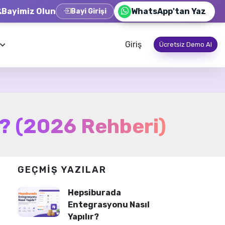
Bayimiz Olun
WhatsApp'tan Yaz
Bayi Girişi
Giriş
Ücretsiz Demo Al
r? (2026 Rehberi)
GEÇMIŞ YAZILAR
Hepsiburada
Entegrasyonu Nasıl
Yapılır?