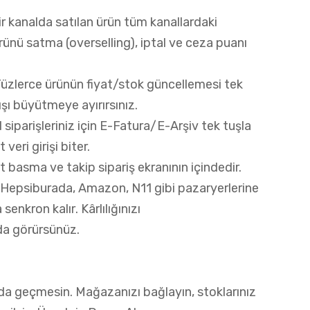
r kanalda satılan ürün tüm kanallardaki
nü satma (overselling), iptal ve ceza puanı
üzlerce ürünün fiyat/stok güncellemesi tek
tışı büyütmeye ayırırsınız.
 siparişleriniz için E-Fatura/E-Arşiv tek tuşla
eri girişi biter.
t basma ve takip sipariş ekranının içindedir.
 Hepsiburada, Amazon, N11 gibi pazaryerlerine
 senkron kalır
. Kârlılığınızı
da görürsünüz.
da geçmesin. Mağazanızı bağlayın, stoklarınız