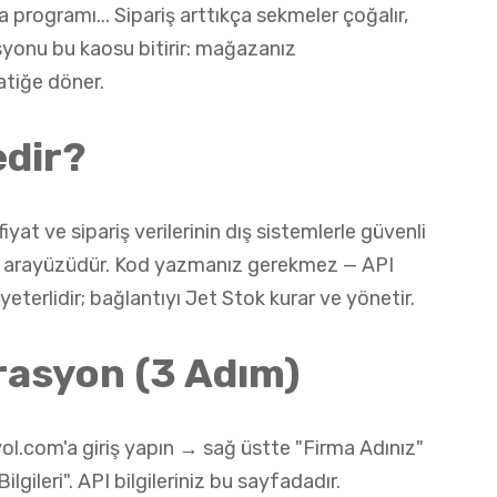
a programı... Sipariş arttıkça sekmeler çoğalır,
syonu bu kaosu bitirir: mağazanız
atiğe döner.
edir?
yat ve sipariş verilerinin dış sistemlerle güvenli
ı arayüzüdür. Kod yazmanız gerekmez — API
yeterlidir; bağlantıyı Jet Stok kurar ve yönetir.
asyon (3 Adım)
ol.com'a giriş yapın → sağ üstte "Firma Adınız"
gileri". API bilgileriniz bu sayfadadır.