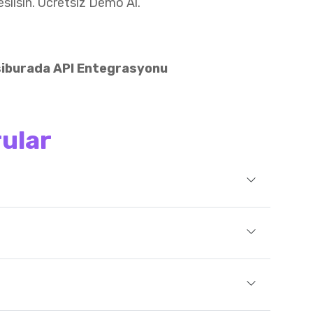
esilsin.
Ücretsiz Demo Al.
siburada API Entegrasyonu
rular