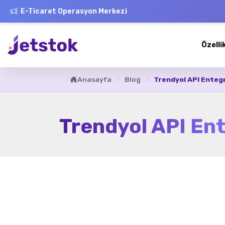
E-Ticaret Operasyon Merkezi
Özelli
Anasayfa
Blog
Trendyol API Entegr
Trendyol API Ent