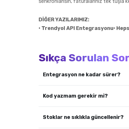
senkronlansın, faturalarınız tek tuşla k
DİĞER YAZILARIMIZ:
• Trendyol API Entegrasyonu
• Hep
Sıkça Sorulan So
Entegrasyon ne kadar sürer?
Kod yazmam gerekir mi?
Stoklar ne sıklıkla güncellenir?