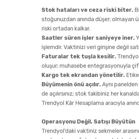
Stok hataları ve ceza riski biter.
Bi
stoğunuzdan anında düşer; olmayan ürü
riski ortadan kalkar.
Saatler süren işler saniyeye iner.
Y
işlemdir. Vaktinizi veri girişine değil sa
Faturalar tek tuşla kesilir.
Trendyol
oluşur; muhasebe entegrasyonuyla çift v
Kargo tek ekrandan yönetilir.
Etike
Büyümenin önü açılır.
Aynı panelden
de açılırsınız;
stok takibiniz her kanalda
Trendyol Kâr Hesaplama
aracıyla anın
Operasyonu Değil, Satışı Büyütün
Trendyol'daki vaktiniz sekmeler arasın