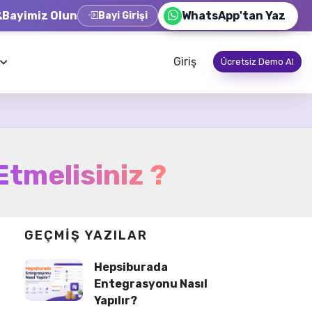
Bayimiz Olun
WhatsApp'tan Yaz
Bayi Girişi
Giriş
Ücretsiz Demo Al
tmelisiniz ?
GEÇMIŞ YAZILAR
Hepsiburada
Entegrasyonu Nasıl
Yapılır?