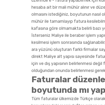
üzerinde e - fatura yapabilmek için kull
hesaba ait bir mali mühür alınır ve düz
olmasını istediğiniz, boyutunun nasıl o
mühür ile tamamlayıp fatura kesilebil
kafasına göre olmamakta belirli bazı 
İsterseniz Maliye ile beraber işlem yap
kesilmesi işlem sonrasında sağlanabilir,
ara yüzünü oluşturan farklı firmalar say
direkt Maliye alt yapısı sayesinde fatu
için ve dış yapısının belirlenmesi deği
olduğundan onunda belirlenmesi gere
Faturalar düzenle
boyutunda mı ya
Tüm faturalar ülkemizde Türkçe olarak