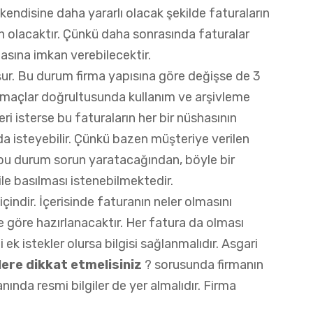
kendisine daha yararlı olacak şekilde faturaların
n olacaktır. Çünkü daha sonrasında faturalar
lmasına imkan verebilecektir.
şur. Bu durum firma yapısına göre değişse de 3
 amaçlar doğrultusunda kullanım ve arşivleme
ri isterse bu faturaların her bir nüshasının
 da isteyebilir. Çünkü bazen müşteriye verilen
nde bu durum sorun yaratacağından, böyle bir
ile basılması istenebilmektedir.
içindir. İçerisinde faturanın neler olmasını
re göre hazırlanacaktır. Her fatura da olması
ek istekler olursa bilgisi sağlanmalıdır. Asgari
ere dikkat etmelisiniz
? sorusunda firmanın
yanında resmi bilgiler de yer almalıdır. Firma