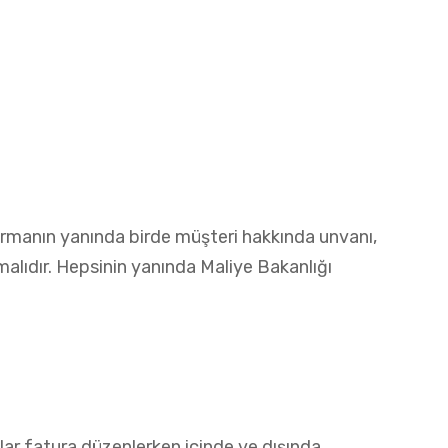
. Firmanın yanında birde müşteri hakkında unvanı,
lmalıdır. Hepsinin yanında Maliye Bakanlığı
lar fatura düzenlerken içinde ve dışında