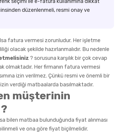
e renk seçimi ile e-fatura kullanımına dikkat
 cinsinden düzenlenmeli, resmi onay ve
lsa fatura vermesi zorunludur. Her işletme
liliği olacak şekilde hazırlanmalıdır. Bu nedenle
etmelisiniz
? sorusuna karşılık bir çok cevap
rak olmaktadır. Her firmanın fatura vermesi
ımına izin verilmez. Çünkü resmi ve önemli bir
 izin verdiği matbaalarda basılmaktadır.
ken müşterinin
 ?
 basa bilen matbaa bulunduğunda fiyat alınması
bilinmeli ve ona göre fiyat biçilmelidir.