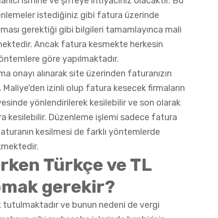
anıcı ismine ve şifreye ihtiyacınız olacaktır. Bu
enlemeler istediğiniz gibi fatura üzerinde
lması gerektiği gibi bilgileri tamamlayınca mali
mektedir. Ancak fatura kesmekte herkesin
yöntemlere göre yapılmaktadır.
ma onayı alınarak site üzerinden faturanızın
 Maliye'den izinli olup fatura kesecek firmaların
esinde yönlendirilerek kesilebilir ve son olarak
ra kesilebilir. Düzenleme işlemi sadece fatura
l faturanın kesilmesi de farklı yöntemlerde
kmektedir.
rken Türkçe ve TL
pmak gerekir?
 tutulmaktadır ve bunun nedeni de vergi