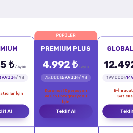
POPÜLER
EMIUM
PREMIUM PLUS
GLOBAL
5 ₺
4.992 ₺
12.49
/ Aylık
/ Aylık
39.900₺
/ Yıl
75.000₺
59.900₺
/ Yıl
199.000₺
14
Kurumsal Operasyon
E-İhraca
atıcılar İçin
Ve Erp Entegrasyonu
Satıcıla
İçin
lif Al
Teklif Al
Tekli