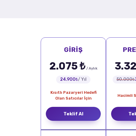
GİRİŞ
PR
2.075 ₺
3.32
/ Aylık
24.900₺
/ Yıl
50.000₺
Kısıtlı Pazaryeri Hedefi
Hacimli S
Olan Satıcılar İçin
Teklif Al
Tek