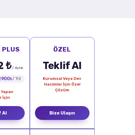
 PLUS
ÖZEL
2 ₺
Teklif Al
/ Aylık
9.900₺
/ Yıl
Kurumsal Veya Dev
Hacimler İçin Özel
Çözüm
t Yapan
r İçin
f Al
Bize Ulaşın