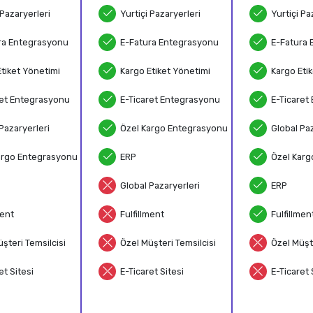
 Pazaryerleri
Yurtiçi Pazaryerleri
Yurtiçi Pa
ra Entegrasyonu
E-Fatura Entegrasyonu
E-Fatura 
Etiket Yönetimi
Kargo Etiket Yönetimi
Kargo Eti
ret Entegrasyonu
E-Ticaret Entegrasyonu
E-Ticaret
Pazaryerleri
Özel Kargo Entegrasyonu
Global Paz
argo Entegrasyonu
ERP
Özel Karg
Global Pazaryerleri
ERP
ment
Fulfillment
Fulfillmen
şteri Temsilcisi
Özel Müşteri Temsilcisi
Özel Müşte
et Sitesi
E-Ticaret Sitesi
E-Ticaret 