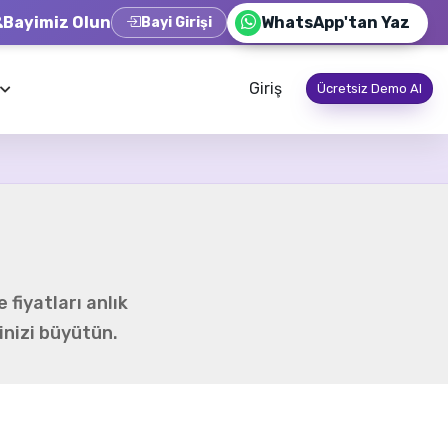
Bayimiz Olun
WhatsApp'tan Yaz
Bayi Girişi
Giriş
Ücretsiz Demo Al
fiyatları anlık
inizi büyütün.