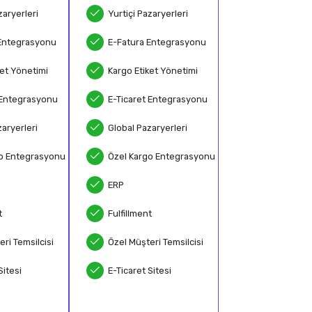
zaryerleri
Yurtiçi Pazaryerleri
Entegrasyonu
E-Fatura Entegrasyonu
ket Yönetimi
Kargo Etiket Yönetimi
 Entegrasyonu
E-Ticaret Entegrasyonu
aryerleri
Global Pazaryerleri
o Entegrasyonu
Özel Kargo Entegrasyonu
ERP
t
Fulfillment
ri Temsilcisi
Özel Müşteri Temsilcisi
Sitesi
E-Ticaret Sitesi