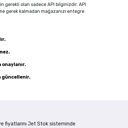
 gerekli olan sadece API bilginizdir. API
şleme gerek kalmadan mağazanızı entegre
ır.
mez.
a onaylanır.
güncellenir.
e fiyatlarını Jet Stok sisteminde