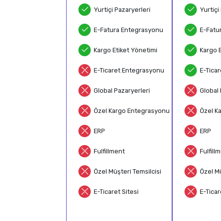
Yurtiçi Pazaryerleri
Yurtiçi
E-Fatura Entegrasyonu
E-Fatu
Kargo Etiket Yönetimi
Kargo 
E-Ticaret Entegrasyonu
E-Tica
Global Pazaryerleri
Global 
Özel Kargo Entegrasyonu
Özel K
ERP
ERP
Fulfillment
Fulfill
Özel Müşteri Temsilcisi
Özel Mü
E-Ticaret Sitesi
E-Ticar